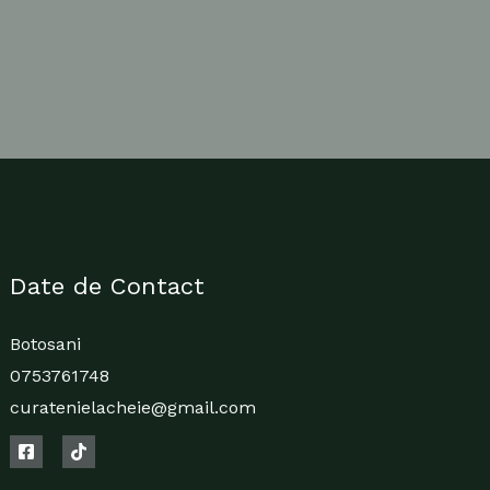
Date de Contact
Botosani
0753761748
curatenielacheie@gmail.com